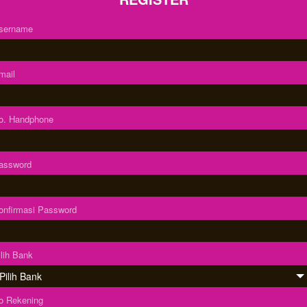
sername
mail
o. Handphone
assword
onfirmasi Password
ilih Bank
o Rekening