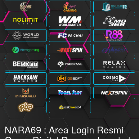
NARA69 : Area Login Resmi