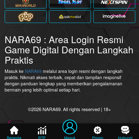
NARA69 : Area Login Resmi
Game Digital Dengan Langkah
Praktis
Masuk ke
NARA69
melalui area login resmi dengan langkah
praktis. Nikmati akses terbaik, cepat dan tampilan responsif
dengan panduan lengkap yang memberikan pengalamanan
bermain yang lebih optimal setiap hari.
©2026 NARA69. All rights reserved | 18+
Beranda
RTP
Masuk
Promo
Hubungi