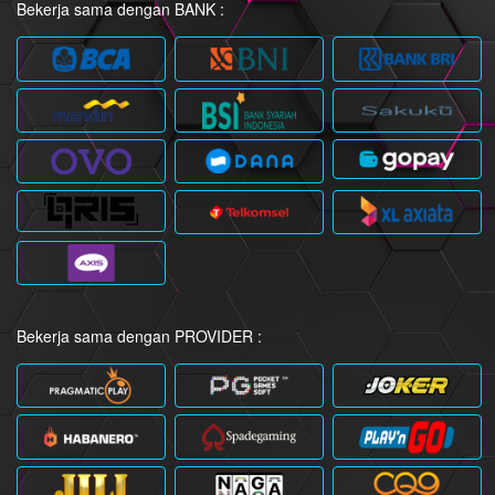
Bekerja sama dengan BANK :
Bekerja sama dengan PROVIDER :