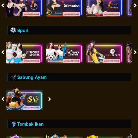
Sport
Sabung Ayam
Tembak Ikan