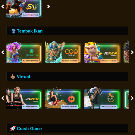
Tembak Ikan
Virtual
Crash Game