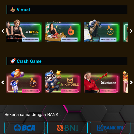
Virtual
Crash Game
Bekerja sama dengan BANK :