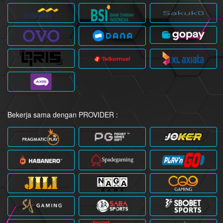
Bekerja sama dengan PROVIDER :