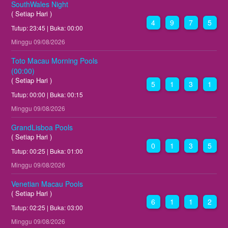
SouthWales Night
( Setiap Hari )
4
9
7
5
Tutup: 23:45 | Buka: 00:00
Minggu 09/08/2026
Toto Macau Morning Pools
(00:00)
( Setiap Hari )
5
1
3
1
Tutup: 00:00 | Buka: 00:15
Minggu 09/08/2026
GrandLisboa Pools
( Setiap Hari )
0
1
3
5
Tutup: 00:25 | Buka: 01:00
Minggu 09/08/2026
Venetian Macau Pools
( Setiap Hari )
6
1
1
2
Tutup: 02:25 | Buka: 03:00
Minggu 09/08/2026